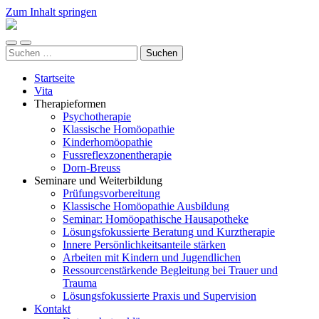
Zum Inhalt springen
naturheilkunde-
meerbusch.de
Mobile-
Suchfeld
Suchen
Menü
ein-/ausblenden
nach:
ein-/ausblenden
Startseite
Vita
Therapieformen
Psychotherapie
Klassische Homöopathie
Kinderhomöopathie
Fussreflexzonentherapie
Dorn-Breuss
Seminare und Weiterbildung
Prüfungsvorbereitung
Klassische Homöopathie Ausbildung
Seminar: Homöopathische Hausapotheke
Lösungsfokussierte Beratung und Kurztherapie
Innere Persönlichkeitsanteile stärken
Arbeiten mit Kindern und Jugendlichen
Ressourcenstärkende Begleitung bei Trauer und
Trauma
Lösungsfokussierte Praxis und Supervision
Kontakt